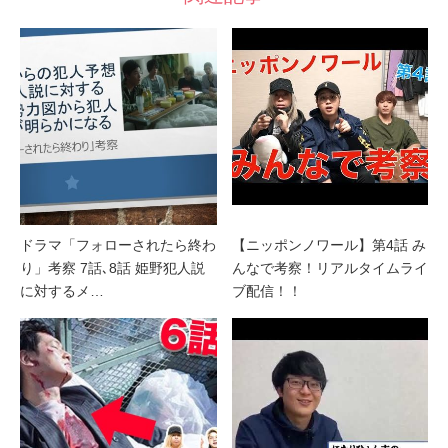
ドラマ「フォローされたら終わ
【ニッポンノワール】第4話 み
り」考察 7話､8話 姫野犯人説
んなで考察！リアルタイムライ
に対するメ…
ブ配信！！