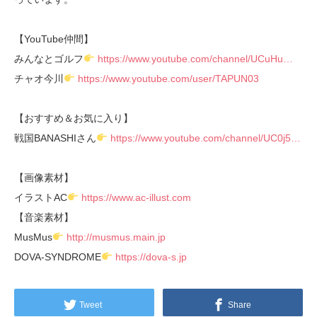
【YouTube仲間】
みんなとゴルフ
https://www.youtube.com/channel/UCuHu…
チャオ今川
https://www.youtube.com/user/TAPUN03
【おすすめ＆お気に入り】
戦国BANASHIさん
https://www.youtube.com/channel/UC0j5…
【画像素材】
イラストAC
https://www.ac-illust.com
【音楽素材】
MusMus
http://musmus.main.jp
DOVA-SYNDROME
https://dova-s.jp
Tweet
Share