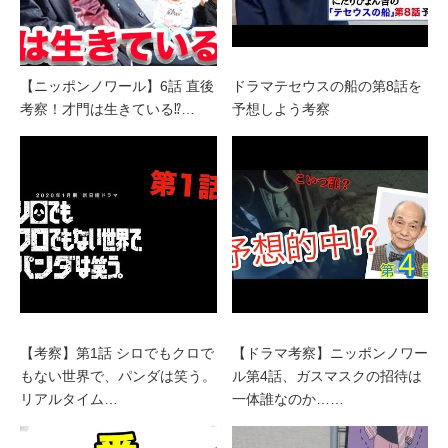
【ニッポンノワール】6話 直後
ドラマテセウスの船の第8話を
考察！才門は生きている⁉︎…
予想しよう考察
【考察】第1話 シロでもクロで
【ドラマ考察】ニッポンノワー
もない世界で、パンダは笑う。
ル第4話、ガスマスクの招待は
リアルタイム…
一体誰なのか……