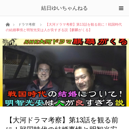
結日ゆいちゃんねる
ホーム
ドラマ考察
【大河ドラマ考察】第13話を観る前に！戦国時代
の結婚事情と明智光安は人が良すぎる説【麒麟がくる】
【大河ドラマ考察】第13話を観る前