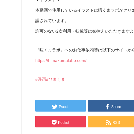
本動画で使用しているイラストは暇くまラボがクリ
護されています。
許可のない2次利用・転載等は御控えいただきます
『暇くまラボ』へのお仕事依頼等は以下のサイトか
https://himakumalabo.com/
#漫画
#ひまくま
Tweet
Share
Pocket
RSS