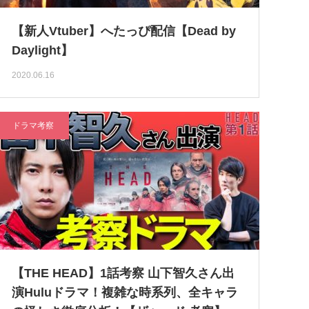
【新人Vtuber】へたっぴ配信【Dead by
Daylight】
2020.06.16
ドラマ考察
【THE HEAD】1話考察 山下智久さん出
演Huluドラマ！複雑な時系列、全キャラ