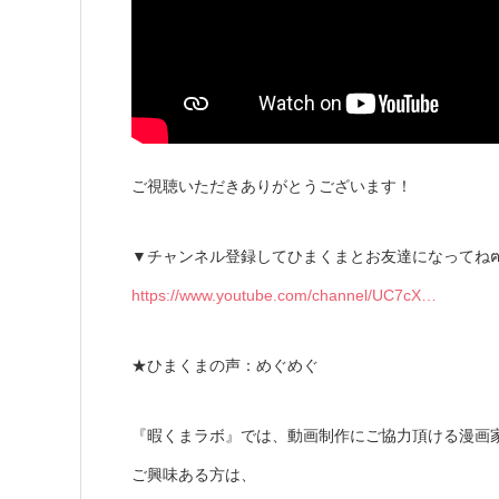
ご視聴いただきありがとうございます！
▼チャンネル登録してひまくまとお友達になってねฅʕ•
https://www.youtube.com/channel/UC7cX…
★ひまくまの声：めぐめぐ
『暇くまラボ』では、動画制作にご協力頂ける漫画
ご興味ある方は、