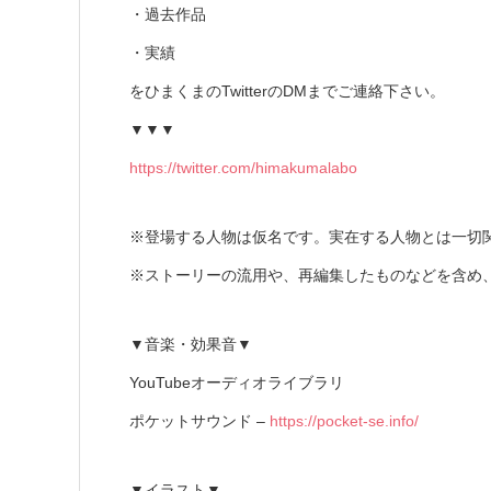
・過去作品
・実績
をひまくまのTwitterのDMまでご連絡下さい。
▼▼▼
https://twitter.com/himakumalabo
※登場する人物は仮名です。実在する人物とは一切
※ストーリーの流用や、再編集したものなどを含め
▼音楽・効果音▼
YouTubeオーディオライブラリ
ポケットサウンド –
https://pocket-se.info/
▼イラスト▼