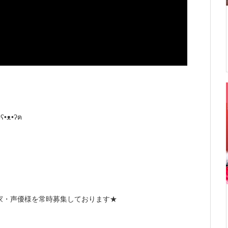
ᴥ•ʔฅ
家・声優様を常時募集しております★