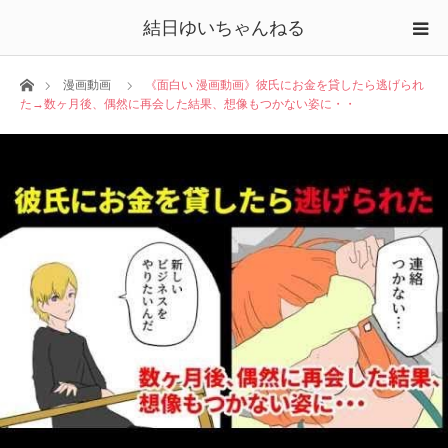
結日ゆいちゃんねる
ホーム
漫画動画
《面白い 漫画動画》彼氏にお金を貸したら逃げられ
た→数ヶ月後、偶然に再会した結果、想像もつかない姿に・・