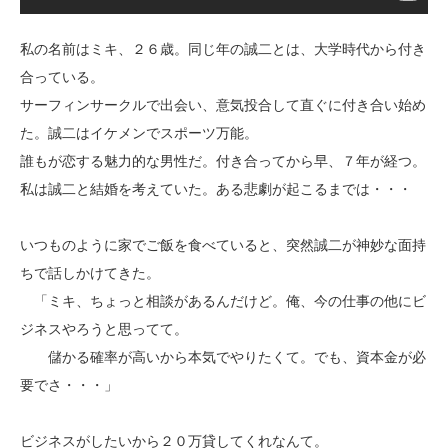
私の名前はミキ、２６歳。同じ年の誠二とは、大学時代から付き
合っている。
サーフィンサークルで出会い、意気投合して直ぐに付き合い始め
た。誠二はイケメンでスポーツ万能。
誰もが恋する魅力的な男性だ。付き合ってから早、７年が経つ。
私は誠二と結婚を考えていた。ある悲劇が起こるまでは・・・
いつものように家でご飯を食べていると、突然誠二が神妙な面持
ちで話しかけてきた。
「ミキ、ちょっと相談があるんだけど。俺、今の仕事の他にビ
ジネスやろうと思ってて。
儲かる確率が高いから本気でやりたくて。でも、資本金が必
要でさ・・・」
ビジネスがしたいから２０万貸してくれなんて。