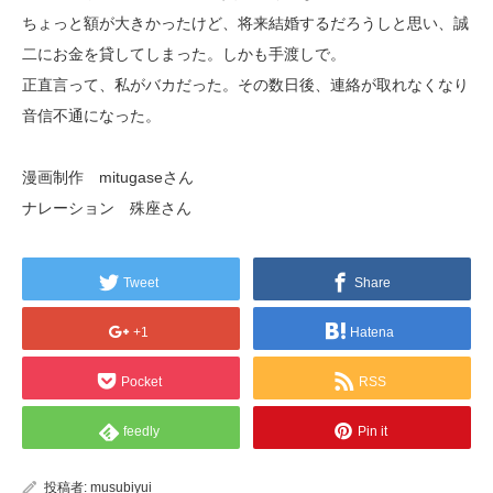
ちょっと額が大きかったけど、将来結婚するだろうしと思い、誠
二にお金を貸してしまった。しかも手渡しで。
正直言って、私がバカだった。その数日後、連絡が取れなくなり
音信不通になった。
漫画制作 mitugaseさん
ナレーション 殊座さん
Tweet
Share
+1
Hatena
Pocket
RSS
feedly
Pin it
投稿者:
musubiyui