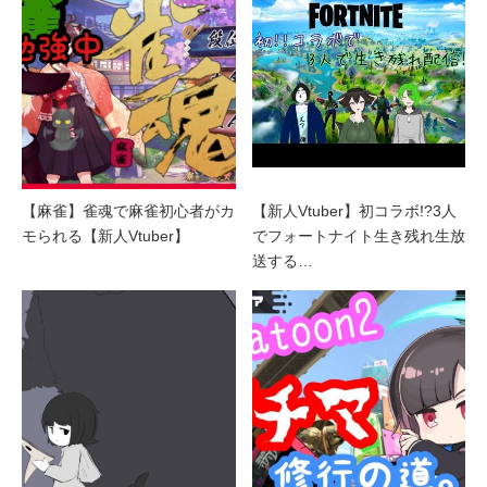
【麻雀】雀魂で麻雀初心者がカ
【新人Vtuber】初コラボ!?3人
モられる【新人Vtuber】
でフォートナイト生き残れ生放
送する…