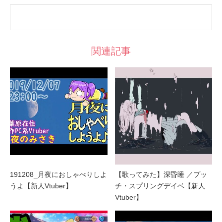
関連記事
191208_月夜におしゃべりしよ
【歌ってみた】深昏睡 ／プッ
うよ【新人Vtuber】
チ・スプリングデイベ【新人
Vtuber】