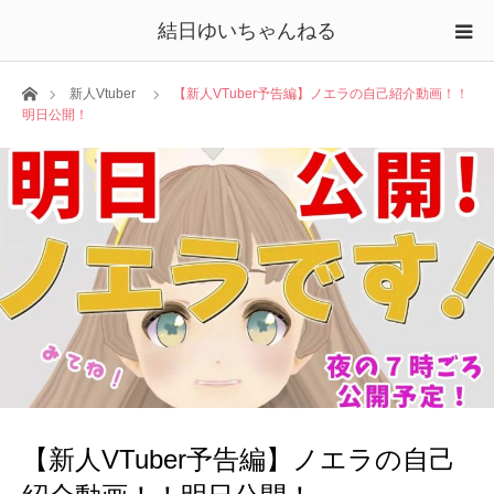
結日ゆいちゃんねる
ホーム
新人Vtuber
【新人VTuber予告編】ノエラの自己紹介動画！！
明日公開！
【新人VTuber予告編】ノエラの自己