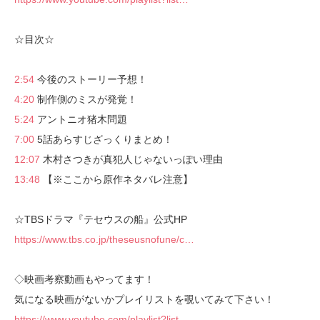
☆目次☆
2:54
今後のストーリー予想！
4:20
制作側のミスが発覚！
5:24
アントニオ猪木問題
7:00
5話あらすじざっくりまとめ！
12:07
木村さつきが真犯人じゃないっぽい理由
13:48
【※ここから原作ネタバレ注意】
☆TBSドラマ『テセウスの船』公式HP
https://www.tbs.co.jp/theseusnofune/c…
◇映画考察動画もやってます！
気になる映画がないかプレイリストを覗いてみて下さい！
https://www.youtube.com/playlist?list…