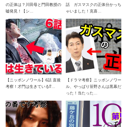
の正体は？川田母と門田教授の
話 ガスマスクの正体分かっち
嘘発見！【シ…
ゃいました！克喜…
【ニッポンノワール】6話 直後
【ドラマ考察】ニッポンノワー
考察！才門は生きている⁉︎…
ル、やっぱり笹野さんは黒幕だ
った！当たった…