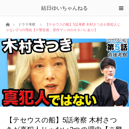
結日ゆいちゃんねる
ホーム
ドラマ考察
【テセウスの船】5話考察 木村さつきが真犯人じ
ゃない2つの理由【※警告後、原作マンガのネタバレあり】
【テセウスの船】5話考察 木村さつ