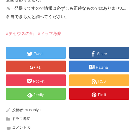
※一発撮りですので情報は必ずしも正確なものではありません。
各自できちんと調べてください。
#テセウスの船
#ドラマ考察
Tweet
Share
+1
Hatena
Pocket
RSS
feedly
Pin it
投稿者:
musubiyui
ドラマ考察
コメント:
0