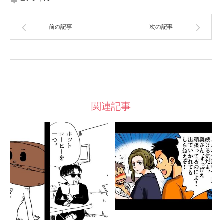
前の記事
次の記事
関連記事