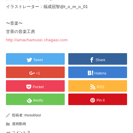
イラストレーター：福成冠智@t_o_m_o_01
〜音楽〜
甘茶の音楽工房
http://amachamusic.chagasi.com
Tweet
Share
+1
Hatena
Pocket
RSS
feedly
Pin it
投稿者:
musubiyui
漫画動画
コメント:
0