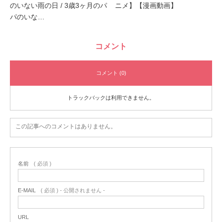
のいない雨の日 / 3歳3ヶ月のパ
ニメ】【漫画動画】
パのいな…
コメント
コメント (0)
トラックバックは利用できません。
この記事へのコメントはありません。
名前
( 必須 )
E-MAIL
( 必須 ) - 公開されません -
URL