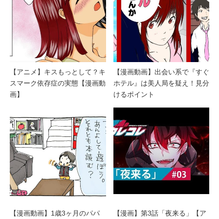
【アニメ】キスもっとして？キ
【漫画動画】出会い系で『すぐ
スマーク依存症の実態【漫画動
ホテル』は美人局を疑え！見分
画】
けるポイント
【漫画動画】1歳3ヶ月のパパ
【漫画】第3話「夜来る」【ア