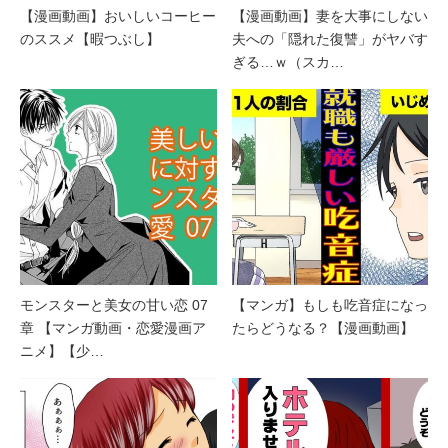
【漫画動画】おいしいコーヒー
【漫画動画】妻を大事にしない
のススメ【暇つぶし】
夫への「隠れた復讐」がヤバす
ぎる…ｗ（スカ…
モンスターと美女の甘い恋 07
【マンガ】もしも吃音症になっ
章 【マンガ動画・恋愛漫画ア
たらどうなる？【漫画動画】
ニメ】【少…