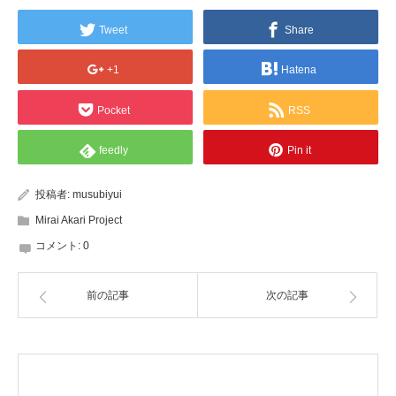
Tweet
Share
+1
Hatena
Pocket
RSS
feedly
Pin it
投稿者:
musubiyui
Mirai Akari Project
コメント:
0
前の記事
次の記事