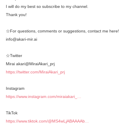
I will do my best so subscribe to my channel.
Thank you!
☆For questions, comments or suggestions, contact me here!
info@akari-mir.ai
☆Twitter
Mirai akari@MiraiAkari_prj
https://twitter.com/MiraiAkari_prj
Instagram
https://www.instagram.com/miraiakari_…
TikTok
https://www.tiktok.com/@MS4wLjABAAAAb…