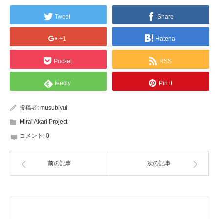
Tweet
Share
+1
Hatena
Pocket
RSS
feedly
Pin it
投稿者:
musubiyui
Mirai Akari Project
コメント:
0
前の記事
次の記事