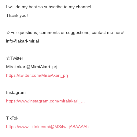
I will do my best so subscribe to my channel.
Thank you!
☆For questions, comments or suggestions, contact me here!
info@akari-mir.ai
☆Twitter
Mirai akari@MiraiAkari_prj
https://twitter.com/MiraiAkari_prj
Instagram
https://www.instagram.com/miraiakari_…
TikTok
https://www.tiktok.com/@MS4wLjABAAAAb…