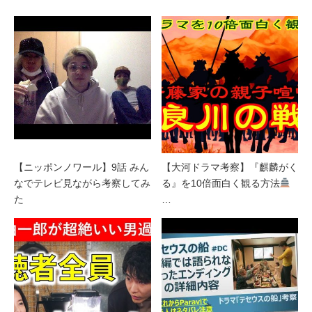
【ニッポンノワール】9話 みん
【大河ドラマ考察】『麒麟がく
なでテレビ見ながら考察してみ
る』を10倍面白く観る方法
た
…