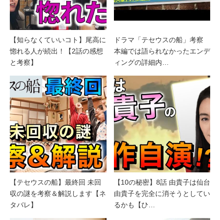
【知らなくていいコト】尾高に
ドラマ「テセウスの船」考察
惚れる人が続出！【2話の感想
本編では語られなかったエンデ
と考察】
ィングの詳細内…
【テセウスの船】最終回 未回
【10の秘密】8話 由貴子は仙台
収の謎を考察＆解説します【ネ
由貴子を完全に消そうとしてい
タバレ】
るかも【ひ…