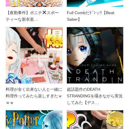
【夜勤事件】ポニテ
スポー
Full Combだﾄﾞﾝッ!!【Beat
ティーな新衣装…
Saber】
料理が全く出来ない人と一緒に
超話題作のDEATH
料理作ってみたら楽しすぎたｗ
STRANDINGを囁きながら実況
ｗｗ
してみた【デス…