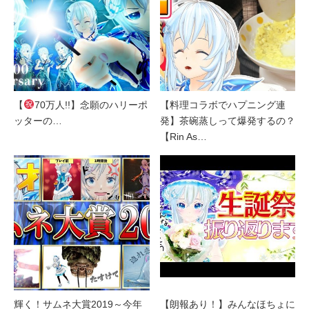
【
70万人!!】念願のハリーポ
【料理コラボでハプニング連
ッターの…
発】茶碗蒸しって爆発するの？
【Rin As…
輝く！サムネ大賞2019～今年
【朗報あり！】みんなほちょに