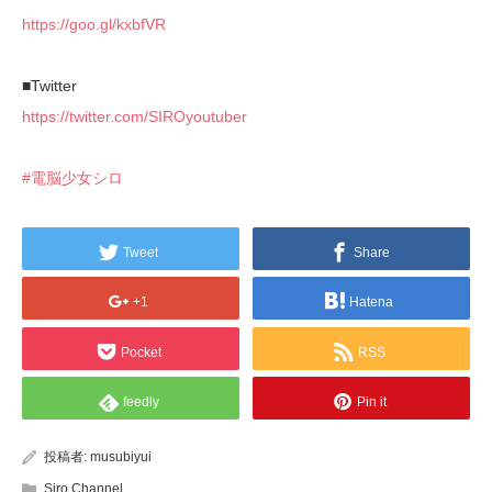
https://goo.gl/kxbfVR
■Twitter
https://twitter.com/SIROyoutuber
#電脳少女シロ
Tweet
Share
+1
Hatena
Pocket
RSS
feedly
Pin it
投稿者:
musubiyui
Siro Channel