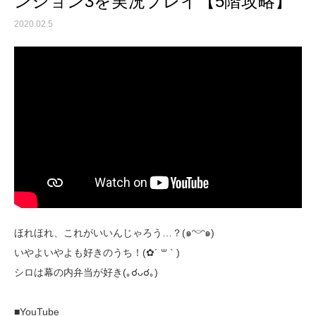
ンション3を実況プレイ【5階攻略】
2020.02.5
ほれほれ、これがいいんじゃろう…？(๑ᵔ⌔ᵔ๑)
いやよいやよも好きのうち！(✿´ ꒳ ` )
シロは幕の内弁当が好き(｡☌ᴗ☌｡)
■YouTube