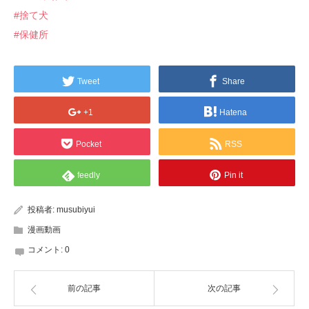
#捨て犬
#保健所
Tweet
Share
+1
Hatena
Pocket
RSS
feedly
Pin it
投稿者:
musubiyui
漫画動画
コメント:
0
前の記事
次の記事