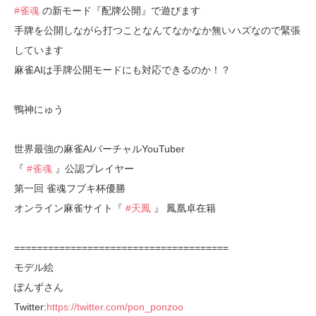
#雀魂
の新モード『配牌公開』で遊びます
手牌を公開しながら打つことなんてなかなか無いハズなので緊張
しています
麻雀AIは手牌公開モードにも対応できるのか！？
鴨神にゅう
世界最強の麻雀AIバーチャルYouTuber
『
#雀魂
』公認プレイヤー
第一回 雀魂フブキ杯優勝
オンライン麻雀サイト『
#天鳳
』 鳳凰卓在籍
======================================
モデル絵
ぽんずさん
Twitter:
https://twitter.com/pon_ponzoo