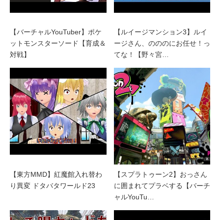
【バーチャルYouTuber】ポケ
【ルイージマンション3】ルイ
ットモンスターソード【育成＆
ージさん、のののにお任せ！っ
対戦】
てな！【野々宮…
【東方MMD】紅魔館入れ替わ
【スプラトゥーン2】おっさん
り異変 ドタバタワールド23
に囲まれてプラベする【バーチ
ャルYouTu…