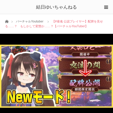
結日ゆいちゃんねる
ホーム
バーチャルYoutuber
【#雀魂 公認プレイヤー】配牌を見せ
る……？ もしかして変態か……？【バーチャルYouTuber】