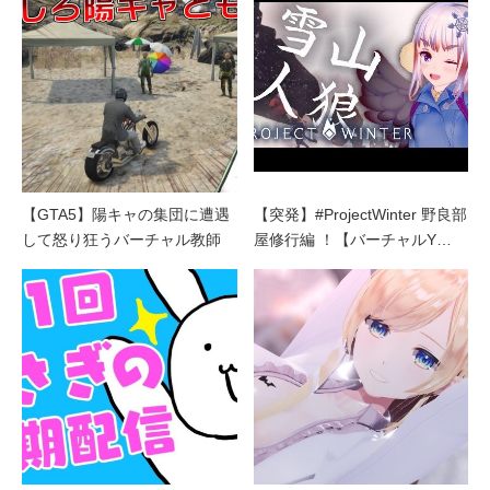
【GTA5】陽キャの集団に遭遇
【突発】#ProjectWinter 野良部
して怒り狂うバーチャル教師
屋修行編 ！【バーチャルY…