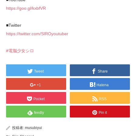
https://goo.gl/kxbfVR
■Twitter
https://twitter.com/SIROyoutuber
#電脳少女シロ
Tweet
Share
+1
Hatena
Pocket
RSS
feedly
Pin it
投稿者:
musubiyui