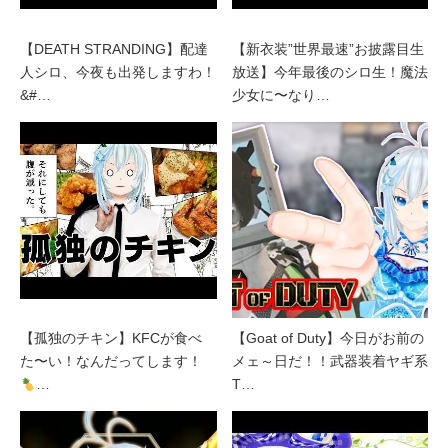
【DEATH STRANDING】配達
【新衣装”世界最速”お披露目生
人シロ、今夜も出発しますわ！
放送】今年最後のシロ生！魔法
&#…
少女に〜なり…
【孤独のチキン】KFCが食べ
【Goat of Duty】今日がお前の
た〜い！なんだってします！
メェ～日だ！！武器装着ヤギ系
…
T…