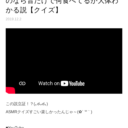
のなら音だけで何食べてるか大体わ
かる説【クイズ】
2019.12.2
この説立証！？(｡☌ᴗ☌｡)
ASMRクイズすごい楽しかったんじゃ～(✿´ ꒳ ` )
■YouTube