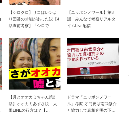
【シロクロ】リコはレンよ
【ニッポンノワール】第8
約
り囲碁の才能があった説【4
話 みんなで考察リアルタ
話直前考察】「シロで…
イムLive配信
【月とオオカミちゃん第2
ドラマ「ニッポンノワー
話】オオカミあずさ説！太
ル」考察 才門要は南武修介
…
陽LINEの行方は？【…
と協力して真相究明の下…