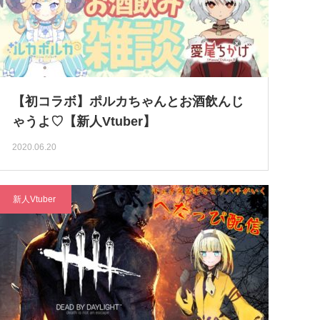
【初コラボ】ポルカちゃんとお酒飲んじ
ゃうよ♡【新人Vtuber】
2020.06.20
新人Vtuber