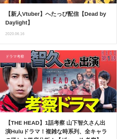
【新人Vtuber】へたっぴ配信【Dead by
Daylight】
2020.06.16
ドラマ考察
【THE HEAD】1話考察 山下智久さん出
演Huluドラマ！複雑な時系列、全キャラ