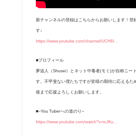
新チャンネルの登録はこちらからお願いします！登
す↓
https://www.youtube.com/channel/UCH6I…
■プロフィール
夢追人（Shusei）とネット中毒者(モミ)が自称ニー
す。不甲斐ない僕たちですが皆様の期待に応えるた
後まで応援よろしくお願いします。
■~You Tuberへの道のり~
https://www.youtube.com/watch?v=icJKu…