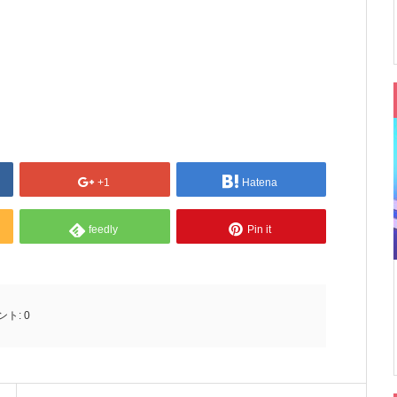
+1
Hatena
feedly
Pin it
ント:
0