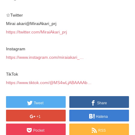
☆Twitter
Mirai akari@MiraiAkari_prj
https://twitter.com/MiraiAkari_prj
Instagram
https://www.instagram.com/miraiakari_…
TikTok
https://www.tiktok.com/@MS4wLjABAAAAb…
Tweet
Share
+1
Hatena
Pocket
RSS