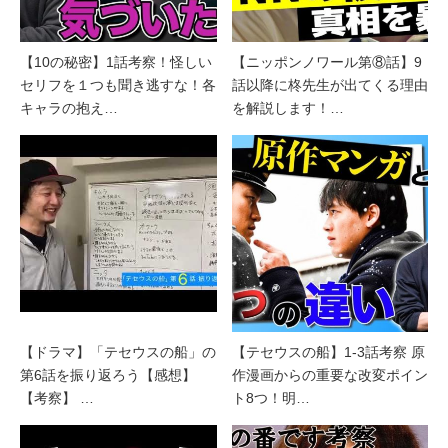
【10の秘密】1話考察！怪しい
【ニッポンノワール第⑧話】9
セリフを１つも聞き逃すな！各
話以降に柊先生が出てくる理由
キャラの抱え…
を解説します！…
【ドラマ】「テセウスの船」の
【テセウスの船】1-3話考察 原
第6話を振り返ろう【感想】
作漫画からの重要な改変ポイン
【考察】 …
ト8つ！明…