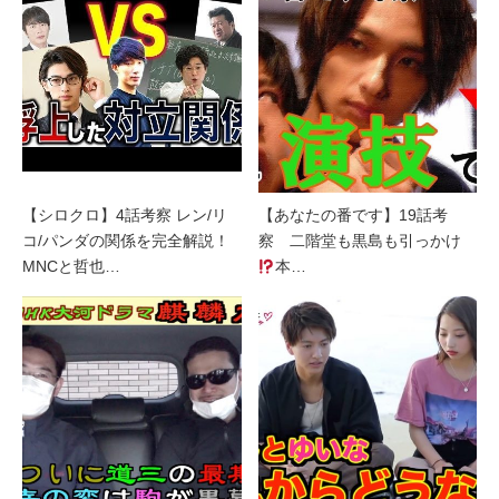
【シロクロ】4話考察 レン/リ
【あなたの番です】19話考
コ/パンダの関係を完全解説！
察 二階堂も黒島も引っかけ
MNCと哲也…
本…