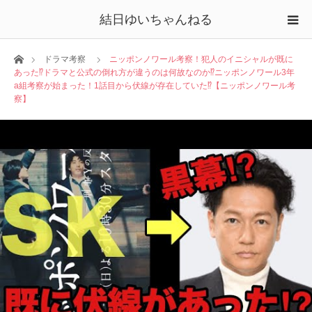
結日ゆいちゃんねる
ホーム
ドラマ考察
ニッポンノワール考察！犯人のイニシャルが既に
あった⁉︎ドラマと公式の倒れ方が違うのは何故なのか⁉︎ニッポンノワール3年
a組考察が始まった！1話目から伏線が存在していた⁉︎【ニッポンノワール考
察】