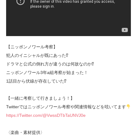
【ニッポンノワール考察】
犯人のイニシャルが既にあった⁉︎
ドラマと公式の倒れ方が違うのは何故なのか⁉︎
ニッポンノワール3年a組考察が始まった！
1話目から伏線が存在していた⁉︎
【一緒に考察して行きましょう！】
Twitterではニッポンノワール考察や関連情報などを呟いてます
https://Twitter.com/@VwssDTbTaUNVJ0e
〈楽曲・素材提供〉