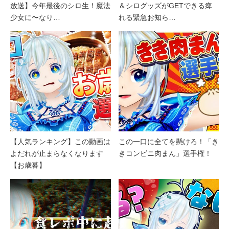
放送】今年最後のシロ生！魔法
＆シログッズがGETできる痺
少女に〜なり…
れる緊急お知ら…
【人気ランキング】この動画は
この一口に全てを懸けろ！「き
よだれが止まらなくなります
きコンビニ肉まん」選手権！
【お歳暮】