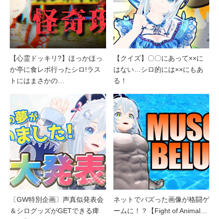
【心霊ドッキリ?】ほっかほっ
【クイズ】〇〇にあって××に
か亭に食レポ行ったシロ!ラス
はない…シロ的には××にもあ
トにはまさかの…
る！
〔GW特別企画〕声真似発表会
ネットでバズった画像が格闘ゲ
＆シログッズがGETできる痺
ームに！？【Fight of Animal…