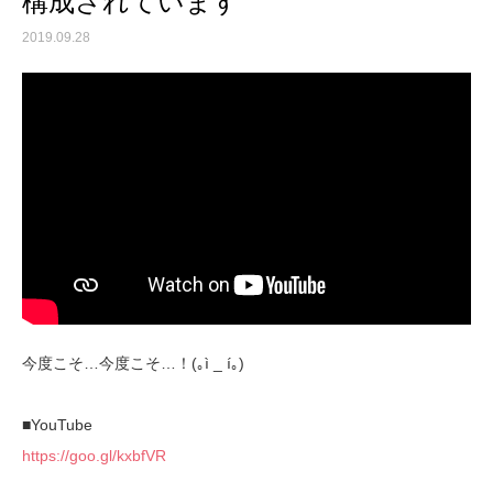
構成されています
2019.09.28
今度こそ…今度こそ…！(｡ì _ í｡)
■YouTube
https://goo.gl/kxbfVR