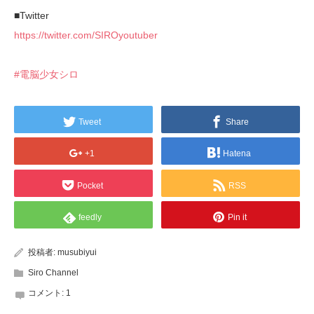
■Twitter
https://twitter.com/SIROyoutuber
#電脳少女シロ
Tweet
Share
+1
Hatena
Pocket
RSS
feedly
Pin it
投稿者:
musubiyui
Siro Channel
コメント:
1