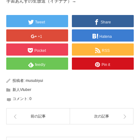
宇宙あんずの生放送（イチナナ）→
Tweet
Share
+1
Hatena
Pocket
RSS
feedly
Pin it
投稿者:
musubiyui
新人Vtuber
コメント:
0
前の記事
次の記事