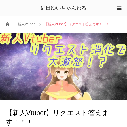
結日ゆいちゃんねる
ホーム
新人Vtuber
【新人Vtuber】リクエスト答えます！！！
【新人Vtuber】リクエスト答えま
す！！！