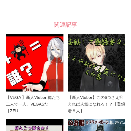
関連記事
【VEGA 】新人Vtuber 俺たち
【新人Vtuber】この6つさえ抑
二人で一人、VEGASだ
えれば人気になれる！？【登録
【ZEU…
者８人】…