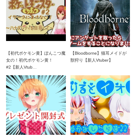
【初代ポケモン黄】ぽんこつ魔
【Bloodborne】猫耳メイドが
女の！初代ポケモン黄！
獣狩り【新人Vtuber】
#2【新人Vtub…