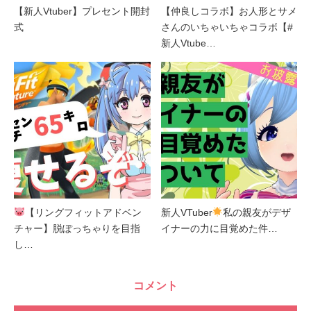
【新人Vtuber】プレセント開封
【仲良しコラボ】お人形とサメ
式
さんのいちゃいちゃコラボ【#
新人Vtube…
【リングフィットアドベン
新人VTuber
私の親友がデザ
チャー】脱ぽっちゃりを目指
イナーの力に目覚めた件…
し…
コメント