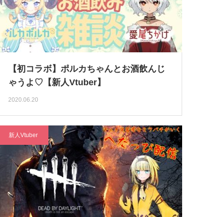
【初コラボ】ポルカちゃんとお酒飲んじ
ゃうよ♡【新人Vtuber】
2020.06.20
新人Vtuber