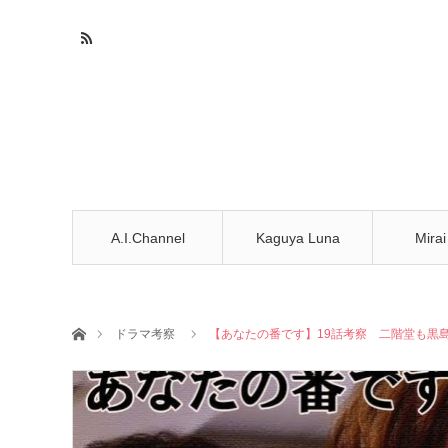
A.I.Channel
Kaguya Luna
Mirai
ホーム
ドラマ考察
【あなたの番です】19話考察 二階堂も黒