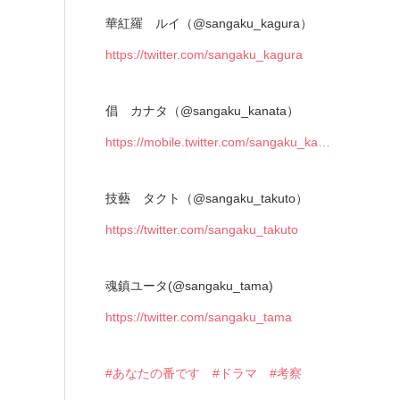
華紅羅 ルイ（@sangaku_kagura）
https://twitter.com/sangaku_kagura
倡 カナタ（@sangaku_kanata）
https://mobile.twitter.com/sangaku_ka…
技藝 タクト（@sangaku_takuto）
https://twitter.com/sangaku_takuto
魂鎮ユータ(@sangaku_tama)
https://twitter.com/sangaku_tama
#あなたの番です
#ドラマ
#考察