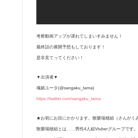
考察動画アップが遅れてしまいすみません！
最終話の展開予想もしております！
是非見てってください！
▼出演者▼
魂鎮ユータ(@sangaku_tama)
https://twitter.com/sangaku_tama
★お初にお目にかかります。散樂瑞穂組（さんがく
散樂瑞穂組とは……男性4人組Vtuberグループです。