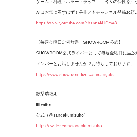
ゲーム・料理・ホラー・ラップ……各々の個性を活
かはお気に召すはず！是非ともチャンネル登録お願
https://www.youtube.com/channel/UCme8…
【毎週金曜日定例放送！SHOWROOM公式】
SHOWROOM公式ライバーとして毎週金曜日に生
メンバーとお話しませんか？お待ちしております。
https://www.showroom-live.com/sangaku…
散樂瑞穂組
■Twitter
公式（@sangakumizuho）
https://twitter.com/sangakumizuho