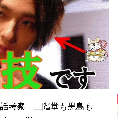
9話考察 二階堂も黒島も