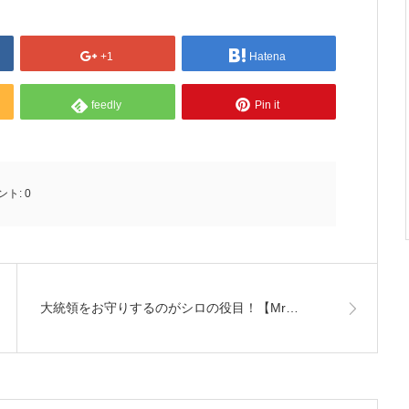
+1
Hatena
feedly
Pin it
ント:
0
大統領をお守りするのがシロの役目！【Mr…