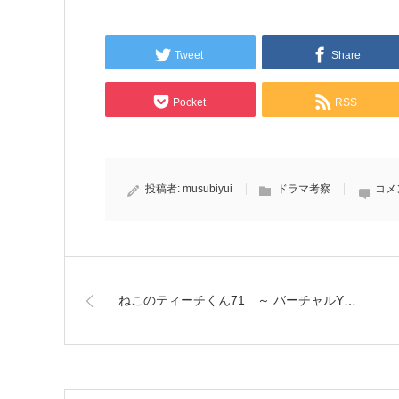
Tweet
Share
Pocket
RSS
投稿者:
musubiyui
ドラマ考察
コメ
ねこのティーチくん71 ～ バーチャルY…