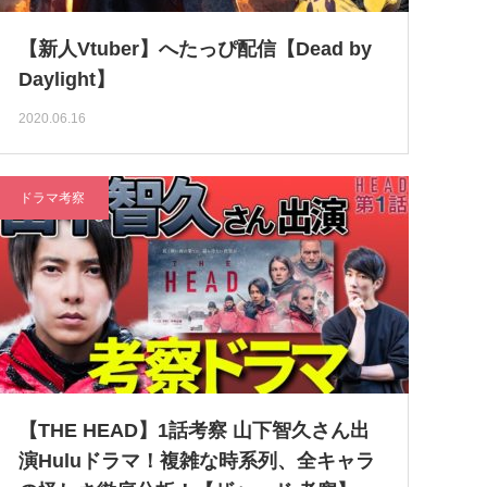
【新人Vtuber】へたっぴ配信【Dead by
Daylight】
2020.06.16
ドラマ考察
【THE HEAD】1話考察 山下智久さん出
演Huluドラマ！複雑な時系列、全キャラ