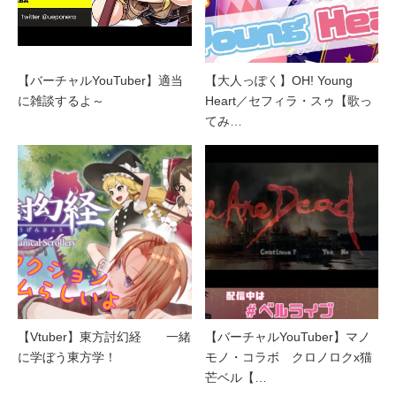
【バーチャルYouTuber】適当
【大人っぽく】OH! Young
に雑談するよ～
Heart／セフィラ・スゥ【歌っ
てみ…
【Vtuber】東方討幻経 一緒
【バーチャルYouTuber】マノ
に学ぼう東方学！
モノ・コラボ クロノロクx猫
芒ベル【…