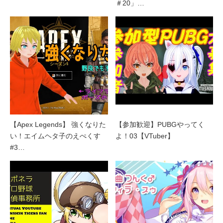
＃20」…
【Apex Legends】 強くなりた
【参加歓迎】PUBGやってく
い！エイムヘタ子のえぺくす
よ！03【VTuber】
#3…