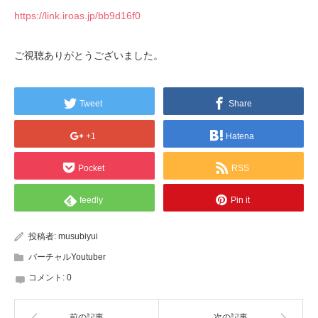
https://link.iroas.jp/bb9d16f0
ご視聴ありがとうございました。
Tweet
Share
+1
Hatena
Pocket
RSS
feedly
Pin it
投稿者:
musubiyui
バーチャルYoutuber
コメント:
0
前の記事
次の記事