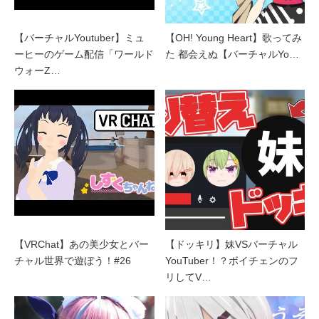
【バーチャルYoutuber】ミュ
【OH! Young Heart】歌ってみ
ーヒーのゲーム配信「ワールド
た 都会えぬ【バーチャルYo…
ウォーZ…
【VRChat】あの美少女とバー
【ドッキリ】妹VSバーチャル
チャル世界で遊ぼう！#26
YouTuber！？ボイチェンのフ
リしてV…