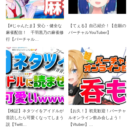
【#じゃんたま】安心・健全な
【てぇる】自己紹介！【念願の
麻雀配信！ 千羽黒乃の麻雀修
バーチャルYouTuber】
行【バーチャル…
【検証】ネタツイをアイドルが
【お久！】初見歓迎！バーチャ
音読したら可愛くなってしまう
ルオンライン飲み会しよう！
説【Twitt…
【Vtuber】…