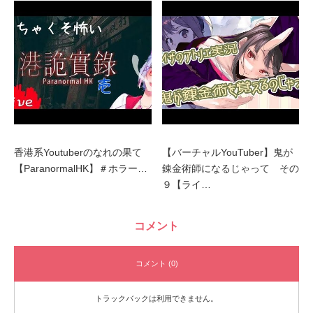
香港系Youtuberのなれの果て
【バーチャルYouTuber】鬼が
【ParanormalHK】＃ホラー…
錬金術師になるじゃって その
９【ライ…
コメント
コメント (0)
トラックバックは利用できません。