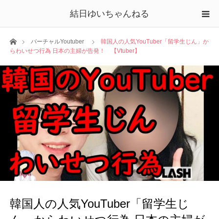
結日ゆいちゃんねる
ホーム
バーチャルYoutuber
韓国人の人気YouTuber「留学生じん」か
らわいせつ行為 日本の主婦が告発！ 【Vtuber】
韓国人の人気YouTuber「留学生じ