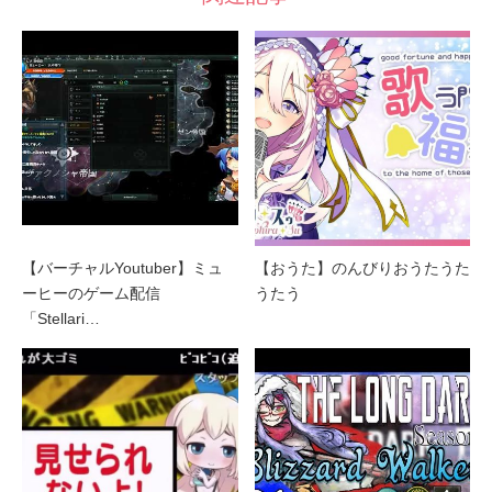
【バーチャルYoutuber】ミュ
【おうた】のんびりおうたうた
ーヒーのゲーム配信
うたう
「Stellari…