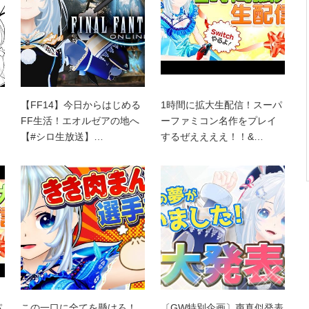
【FF14】今日からはじめる
1時間に拡大生配信！スーパ
FF生活！エオルゼアの地へ
ーファミコン名作をプレイ
【#シロ生放送】…
するぜええええ！！&…
パ
この一口に全てを懸けろ！
〔GW特別企画〕声真似発表