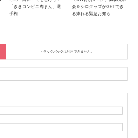
「ききコンビニ肉まん」選
会＆シログッズがGETでき
手権！
る痺れる緊急お知ら…
トラックバックは利用できません。