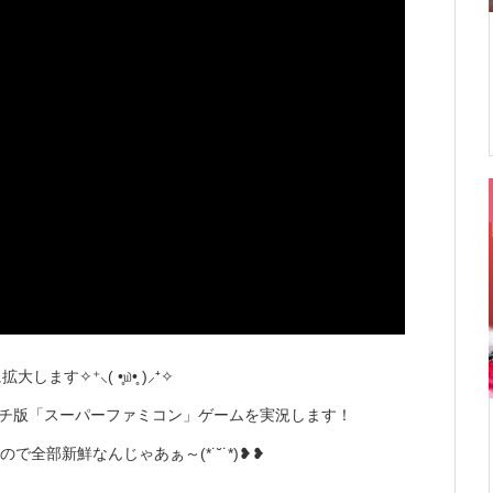
✧⁺⸜( •̥௰•̥ )⸝⁺✧
ッチ版「スーパーファミコン」ゲームを実況します！
全部新鮮なんじゃあぁ～(*˙˘˙*)❥❥