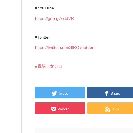
■YouTube
https://goo.gl/kxbfVR
■Twitter
https://twitter.com/SIROyoutuber
#電脳少女シロ
Tweet
Share
Pocket
RSS