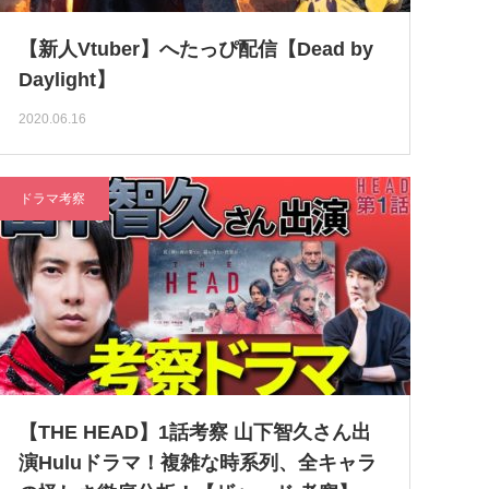
【新人Vtuber】へたっぴ配信【Dead by
Daylight】
2020.06.16
ドラマ考察
【THE HEAD】1話考察 山下智久さん出
演Huluドラマ！複雑な時系列、全キャラ