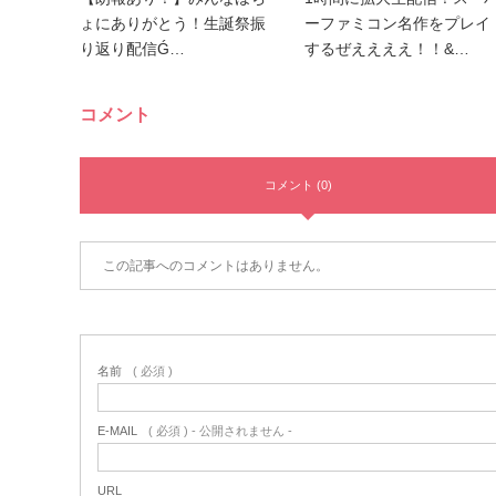
ょにありがとう！生誕祭振
ーファミコン名作をプレイ
り返り配信Ǵ…
するぜええええ！！&…
コメント
コメント (0)
この記事へのコメントはありません。
名前
( 必須 )
E-MAIL
( 必須 ) - 公開されません -
URL