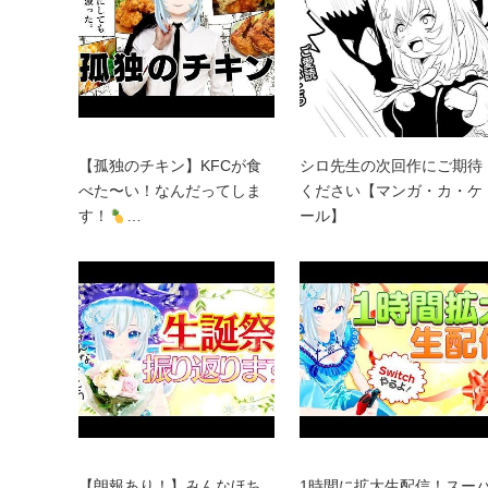
【孤独のチキン】KFCが食
シロ先生の次回作にご期待
べた〜い！なんだってしま
ください【マンガ・カ・ケ
す！
…
ール】
【朗報あり！】みんなほち
1時間に拡大生配信！スー