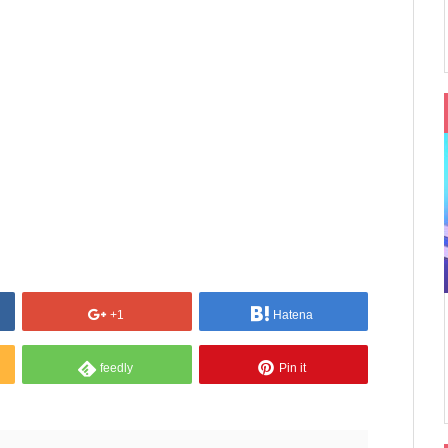
+1
Hatena
feedly
Pin it