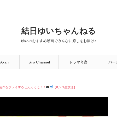
結日ゆいちゃんねる
ゆいのおすすめ動画でみんなに癒しをお届け♪
 Akari
Siro Channel
ドラマ考察
バー
You
名作をプレイするぜええええ！！
【#シロ生放送】