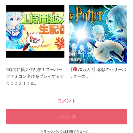
1時間に拡大生配信！スーパー
【
70万人!!】念願のハリーポ
ファミコン名作をプレイするぜ
ッターの…
ええええ！！&…
コメント
コメント (0)
トラックバックは利用できません。