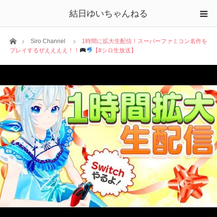
結日ゆいちゃんねる
ホーム
Siro Channel
1時間に拡大生配信！スーパーファミコン名作を
プレイするぜええええ！！
【#シロ生放送】