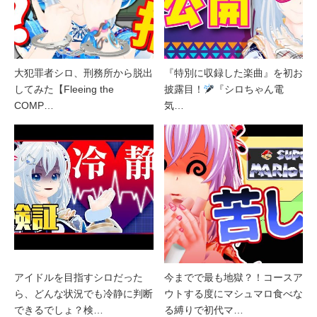
大犯罪者シロ、刑務所から脱出
『特別に収録した楽曲』を初お
してみた【Fleeing the
披露目！
『シロちゃん電
COMP…
気…
アイドルを目指すシロだった
今までで最も地獄？！コースア
ら、どんな状況でも冷静に判断
ウトする度にマシュマロ食べな
できるでしょ？検…
る縛りで初代マ…