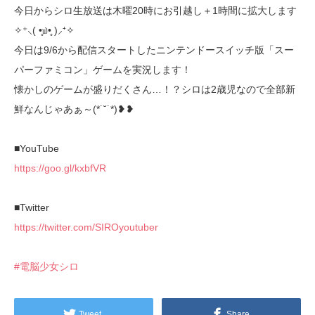
今日からシロ生放送は木曜20時にお引越し＋1時間に拡大します
✧⁺⸜( •̥௰•̥ )⸝⁺✧
今日は9/6から配信スタートしたニンテンドースイッチ版「スー
パーファミコン」ゲームを実況します！
懐かしのゲームが盛りだくさん…！？シロは2歳児なので全部新
鮮なんじゃあぁ～(*˙˘˙*)❥❥
■YouTube
https://goo.gl/kxbfVR
■Twitter
https://twitter.com/SIROyoutuber
#電脳少女シロ
Tweet
Share