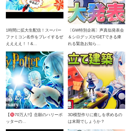
1時間に拡大生配信！スーパー
〔GW特別企画〕声真似発表会
ファミコン名作をプレイするぜ
＆シログッズがGETできる痺
ええええ！！&…
れる緊急お知ら…
【
70万人!!】念願のハリーポ
3D模型作りに癒しを求めるの
ッターの…
は末期でしょうか？