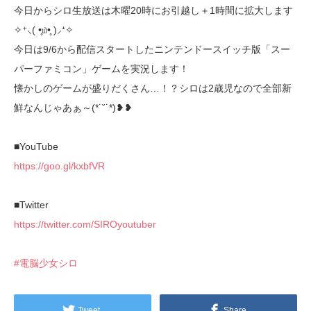
今日からシロ生放送は木曜20時にお引越し＋1時間に拡大します
✧⁺⸜( •̥௰•̥ )⸝⁺✧
今日は9/6から配信スタートしたニンテンドースイッチ版「スー
パーファミコン」ゲームを実況します！
懐かしのゲームが盛りだくさん…！？シロは2歳児なので全部新
鮮なんじゃあぁ～(*˙˘˙*)❥❥
■YouTube
https://goo.gl/kxbfVR
■Twitter
https://twitter.com/SIROyoutuber
#電脳少女シロ
Tweet
Share