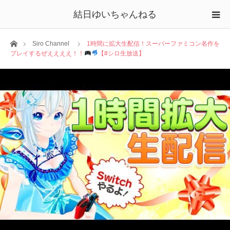
結日ゆいちゃんねる
ホーム
Siro Channel
1時間に拡大生配信！スーパーファミコン名作を
プレイするぜええええ！！
【#シロ生放送】