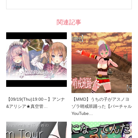
関連記事
【09/19(Thu)19:00～】アンナ
【MMD】うちの子がアスノヨ
&アリシア★真空管…
ゾラ哨戒班踊った【バーチャル
YouTube…