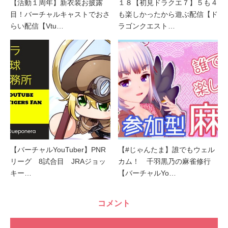
【活動１周年】新衣装お披露
１８【初見ドラクエ７】５も４
目！バーチャルキャストでおさ
も楽しかったから遊ぶ配信【ド
らい配信【Vtu…
ラゴンクエスト…
【バーチャルYouTuber】PNR
【#じゃんたま】誰でもウェル
リーグ 8試合目 JRAジョッ
カム！ 千羽黒乃の麻雀修行
キー…
【バーチャルYo…
コメント