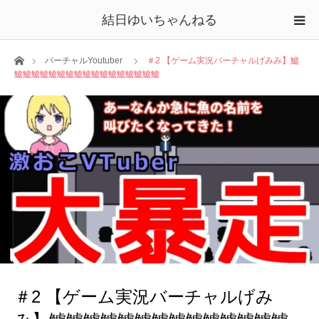
結日ゆいちゃんねる
ホーム
バーチャルYoutuber
＃2 【ゲーム実況バーチャルげみみ】鱸
鱸鱸鱸鱸鱸鱸鱸鱸鱸鱸鱸鱸鱸鱸鱸鱸鱸
＃2 【ゲーム実況バーチャルげみ