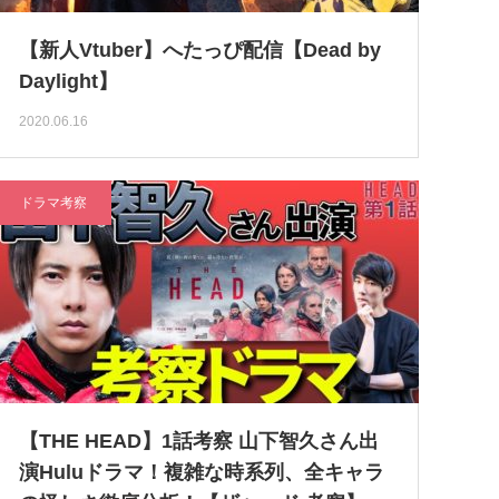
【新人Vtuber】へたっぴ配信【Dead by
Daylight】
2020.06.16
ドラマ考察
【THE HEAD】1話考察 山下智久さん出
演Huluドラマ！複雑な時系列、全キャラ