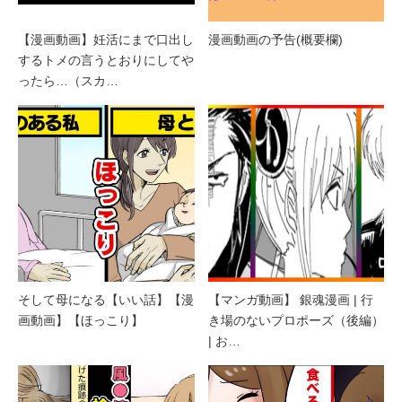
【漫画動画】妊活にまで口出し
漫画動画の予告(概要欄)
するトメの言うとおりにしてや
ったら…（スカ…
そして母になる【いい話】【漫
【マンガ動画】 銀魂漫画 | 行
画動画】【ほっこり】
き場のないプロポーズ（後編）
| お…