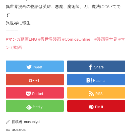
異世界漫画の物語は英雄、悪魔、魔術師、刀、魔法についてで
す…
異世界に転生
ーーー
#マンガ動画LNG
#異世界漫画
#ComicsOnline
#漫画異世界
#マ
ンガ動画
Tweet
Share
+1
Hatena
Pocket
RSS
feedly
Pin it
投稿者:
musubiyui
漫画動画