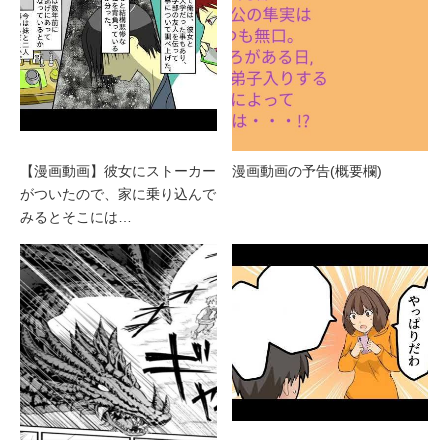
【漫画動画】彼女にストーカー
漫画動画の予告(概要欄)
がついたので、家に乗り込んで
みるとそこには…