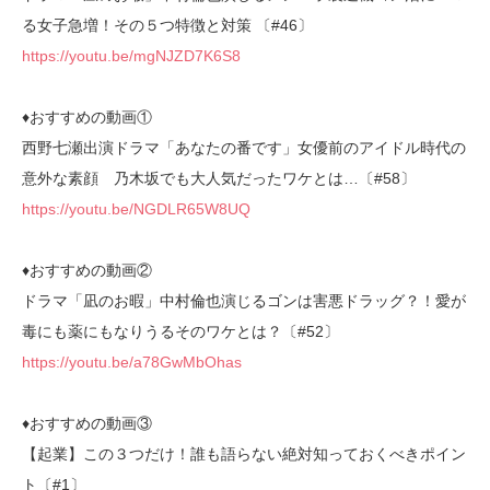
る女子急増！その５つ特徴と対策 〔#46〕
https://youtu.be/mgNJZD7K6S8
♦︎おすすめの動画①
西野七瀬出演ドラマ「あなたの番です」女優前のアイドル時代の
意外な素顔 乃木坂でも大人気だったワケとは…〔#58〕
https://youtu.be/NGDLR65W8UQ
♦︎おすすめの動画②
ドラマ「凪のお暇」中村倫也演じるゴンは害悪ドラッグ？！愛が
毒にも薬にもなりうるそのワケとは？〔#52〕
https://youtu.be/a78GwMbOhas
♦︎おすすめの動画③
【起業】この３つだけ！誰も語らない絶対知っておくべきポイン
ト〔#1〕