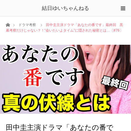
結日ゆいちゃんねる
ホーム
ドラマ考察
田中圭主演ドラマ「あなたの番です」最終回 黒
幕考察だけじゃない？！“会いたいよタイム”に隠された秘密とは…〔#76〕
田中圭主演ドラマ「あなたの番で