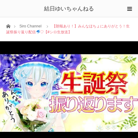
結日ゆいちゃんねる
ホーム
Siro Channel
【朗報あり！】みんなほちょにありがとう！生
誕祭振り返り配信
♡【#シロ生放送】