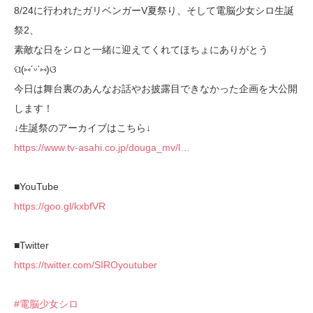
8/24に行われたガリベンガーV夏祭り、そして電脳少女シロ生誕
祭2、
素敵な日をシロと一緒に迎えてくれてほちょにありがとう
ପ(⑅ˊᵕˋ⑅)ଓ
今日は舞台裏のあんなお話やお披露目できなかった企画を大公開
します！
↓生誕祭のアーカイブはこちら↓
https://www.tv-asahi.co.jp/douga_mv/l…
■YouTube
https://goo.gl/kxbfVR
■Twitter
https://twitter.com/SIROyoutuber
#電脳少女シロ