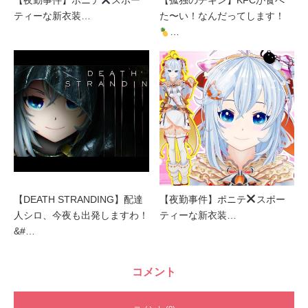
【夜勤事件】ポニテ
スポー
【孤独のチキン】KFCが食べ
ティーな新衣装…
た〜い！なんだってします！
…
【DEATH STRANDING】配達
【夜勤事件】ポニテ
スポー
人シロ、今夜も出発しますわ！
ティーな新衣装…
&#…
コメント