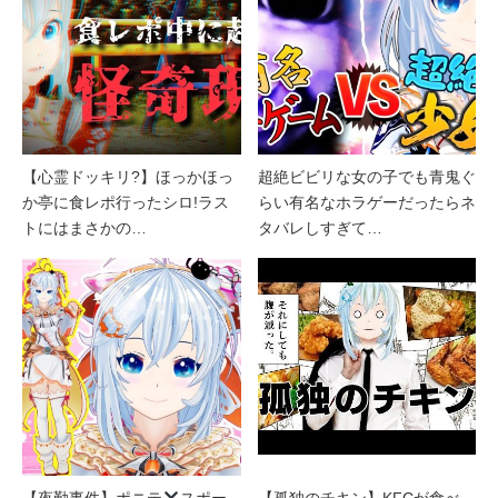
【心霊ドッキリ?】ほっかほっ
超絶ビビリな女の子でも青鬼ぐ
か亭に食レポ行ったシロ!ラス
らい有名なホラゲーだったらネ
トにはまさかの…
タバレしすぎて…