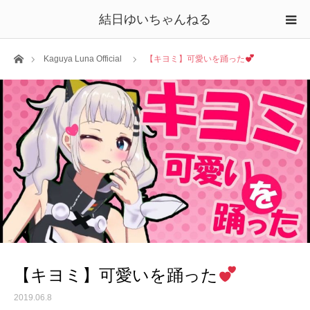
結日ゆいちゃんねる
ホーム
Kaguya Luna Official
【キヨミ】可愛いを踊った
【キヨミ】可愛いを踊った
2019.06.8