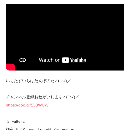
いちたすいちはたんぼのた∠( ‘ω’)／
チャンネル登録おねがいします∠( ‘ω’)／
https://goo.gl/Su3WUW
☆Twitter☆
輝夜 月 / Kaguya Luna@_KaguyaLuna