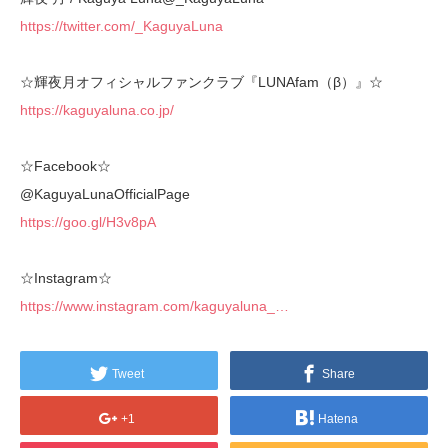
https://twitter.com/_KaguyaLuna
☆輝夜月オフィシャルファンクラブ『LUNAfam（β）』☆
https://kaguyaluna.co.jp/
☆Facebook☆
@KaguyaLunaOfficialPage
https://goo.gl/H3v8pA
☆Instagram☆
https://www.instagram.com/kaguyaluna_…
Tweet
Share
+1
Hatena