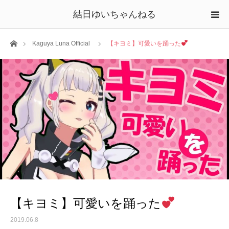
結日ゆいちゃんねる
ホーム
Kaguya Luna Official
【キヨミ】可愛いを踊った
【キヨミ】可愛いを踊った
2019.06.8