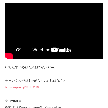
いちたすいちはたんぼのた∠( ‘ω’)／
チャンネル登録おねがいします∠( ‘ω’)／
https://goo.gl/Su3WUW
☆Twitter☆
輝夜 月 / Kaguya Luna@_KaguyaLuna