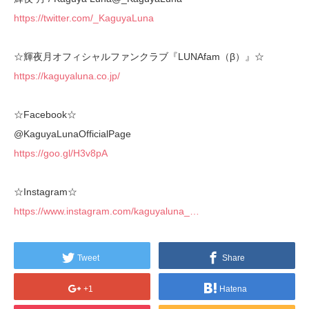
https://twitter.com/_KaguyaLuna
☆輝夜月オフィシャルファンクラブ『LUNAfam（β）』☆
https://kaguyaluna.co.jp/
☆Facebook☆
@KaguyaLunaOfficialPage
https://goo.gl/H3v8pA
☆Instagram☆
https://www.instagram.com/kaguyaluna_…
Tweet
Share
+1
Hatena