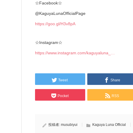
☆Facebook☆
@KaguyaLunaOfficialPage
https://goo.gl/H3v8pA
☆Instagram☆
https://www.instagram.com/kaguyaluna_…
Tweet
Share
Pocket
RSS
投稿者:
musubiyui
Kaguya Luna Official