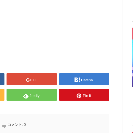
+1
Hatena
feedly
Pin it
コメント:
0