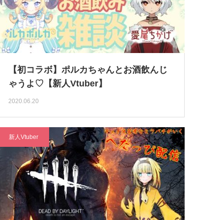
【初コラボ】ポルカちゃんとお酒飲んじ
ゃうよ♡【新人Vtuber】
2020.06.20
新人Vtuber