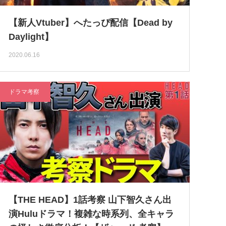
【新人Vtuber】へたっぴ配信【Dead by
Daylight】
2020.06.16
ドラマ考察
【THE HEAD】1話考察 山下智久さん出
演Huluドラマ！複雑な時系列、全キャラ