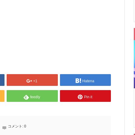
+1
Hatena
feedly
Pin it
コメント:
0