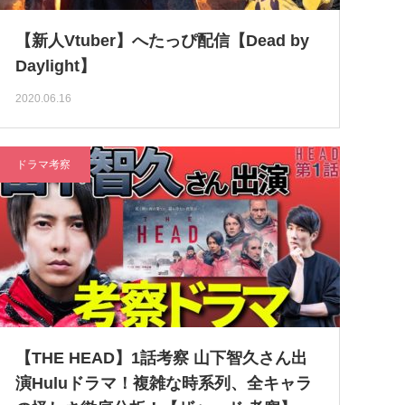
【新人Vtuber】へたっぴ配信【Dead by
Daylight】
2020.06.16
ドラマ考察
【THE HEAD】1話考察 山下智久さん出
演Huluドラマ！複雑な時系列、全キャラ