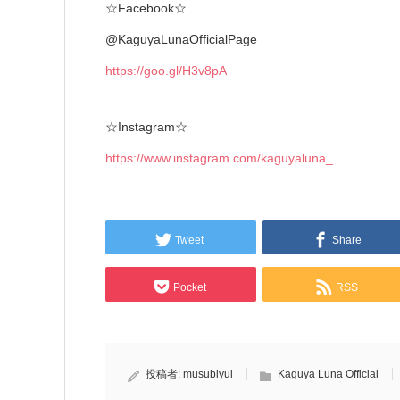
☆Facebook☆
@KaguyaLunaOfficialPage
https://goo.gl/H3v8pA
☆Instagram☆
https://www.instagram.com/kaguyaluna_…
Tweet
Share
Pocket
RSS
投稿者:
musubiyui
Kaguya Luna Official