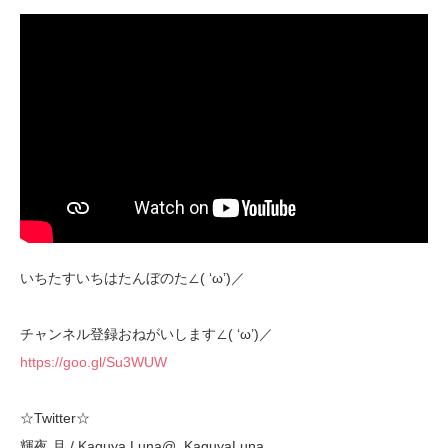
いちたすいちはたんぼのた∠( ‘ω’)／
チャンネル登録おねがいします∠( ‘ω’)／
https://goo.gl/Su3WUW
☆Twitter☆
輝夜 月 / Kaguya Luna@_KaguyaLuna