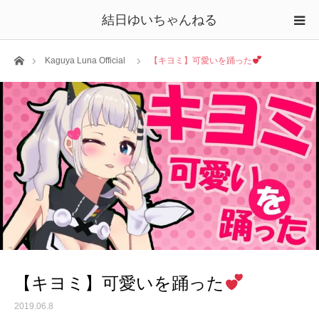
結日ゆいちゃんねる
ホーム
Kaguya Luna Official
【キヨミ】可愛いを踊った
【キヨミ】可愛いを踊った
2019.06.8