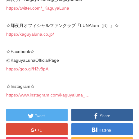
https://twitter.com/_KaguyaLuna
☆輝夜月オフィシャルファンクラブ『LUNAfam（β）』☆
https://kaguyaluna.co.jp/
☆Facebook☆
@KaguyaLunaOfficialPage
https://goo.gl/H3v8pA
☆Instagram☆
https://www.instagram.com/kaguyaluna_…
Tweet
Share
+1
Hatena