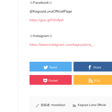
☆Facebook☆
@KaguyaLunaOfficialPage
https://goo.gl/H3v8pA
☆Instagram☆
https://www.instagram.com/kaguyaluna_…
Tweet
Share
Pocket
RSS
投稿者:
musubiyui
Kaguya Luna Official