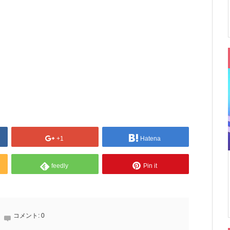
+1
Hatena
feedly
Pin it
コメント:
0