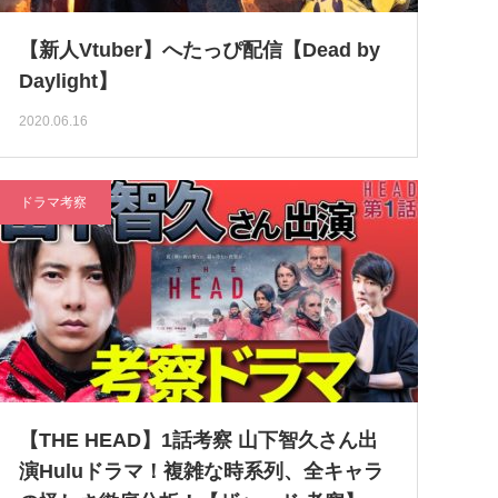
【新人Vtuber】へたっぴ配信【Dead by
Daylight】
2020.06.16
ドラマ考察
【THE HEAD】1話考察 山下智久さん出
演Huluドラマ！複雑な時系列、全キャラ