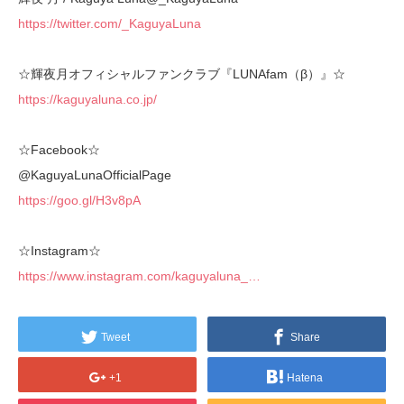
https://twitter.com/_KaguyaLuna
☆輝夜月オフィシャルファンクラブ『LUNAfam（β）』☆
https://kaguyaluna.co.jp/
☆Facebook☆
@KaguyaLunaOfficialPage
https://goo.gl/H3v8pA
☆Instagram☆
https://www.instagram.com/kaguyaluna_…
Tweet
Share
+1
Hatena