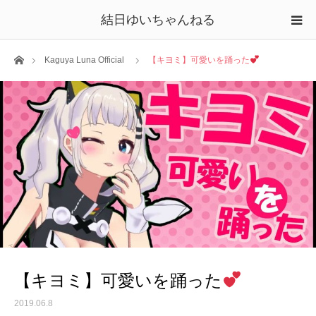
結日ゆいちゃんねる
ホーム
Kaguya Luna Official
【キヨミ】可愛いを踊った
【キヨミ】可愛いを踊った
2019.06.8