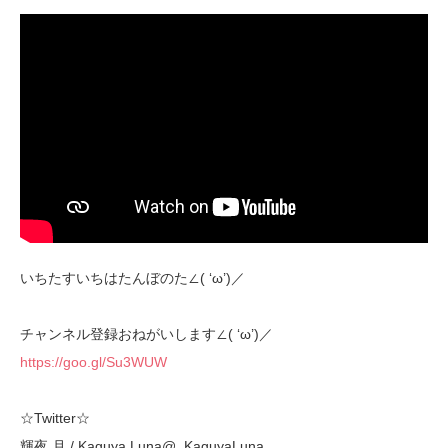
いちたすいちはたんぼのた∠( ‘ω’)／
チャンネル登録おねがいします∠( ‘ω’)／
https://goo.gl/Su3WUW
☆Twitter☆
輝夜 月 / Kaguya Luna@_KaguyaLuna