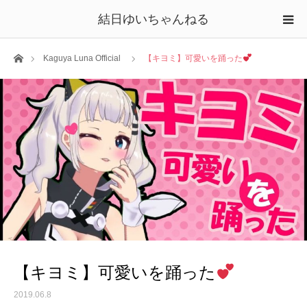
結日ゆいちゃんねる
ホーム
Kaguya Luna Official
【キヨミ】可愛いを踊った
【キヨミ】可愛いを踊った
2019.06.8