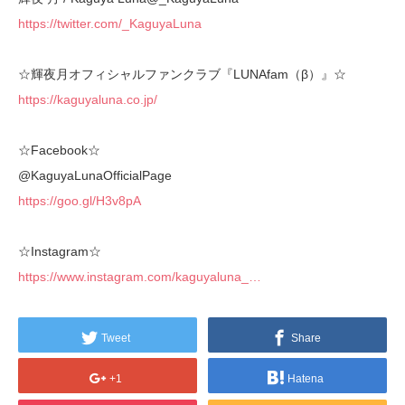
https://twitter.com/_KaguyaLuna
☆輝夜月オフィシャルファンクラブ『LUNAfam（β）』☆
https://kaguyaluna.co.jp/
☆Facebook☆
@KaguyaLunaOfficialPage
https://goo.gl/H3v8pA
☆Instagram☆
https://www.instagram.com/kaguyaluna_…
Tweet
Share
+1
Hatena