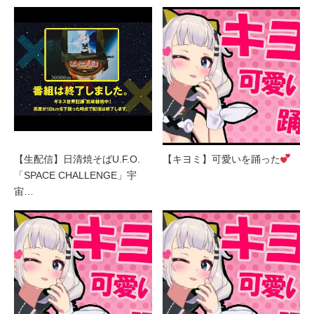
【生配信】日清焼そばU.F.O.
【キヨミ】可愛いを踊った
「SPACE CHALLENGE」宇
宙…