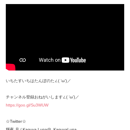
いちたすいちはたんぼのた∠( ‘ω’)／
チャンネル登録おねがいします∠( ‘ω’)／
https://goo.gl/Su3WUW
☆Twitter☆
輝夜 月 / Kaguya Luna@_KaguyaLuna