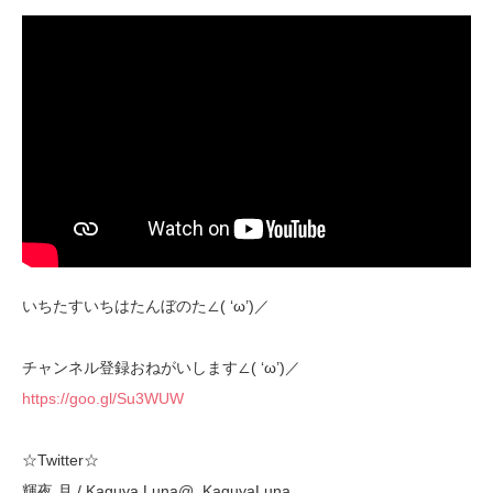
いちたすいちはたんぼのた∠( ‘ω’)／
チャンネル登録おねがいします∠( ‘ω’)／
https://goo.gl/Su3WUW
☆Twitter☆
輝夜 月 / Kaguya Luna@_KaguyaLuna