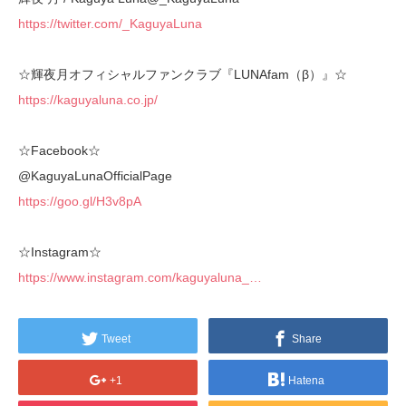
https://twitter.com/_KaguyaLuna
☆輝夜月オフィシャルファンクラブ『LUNAfam（β）』☆
https://kaguyaluna.co.jp/
☆Facebook☆
@KaguyaLunaOfficialPage
https://goo.gl/H3v8pA
☆Instagram☆
https://www.instagram.com/kaguyaluna_…
Tweet
Share
+1
Hatena