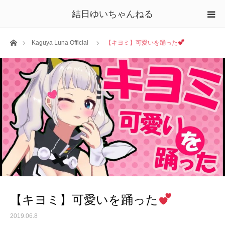
結日ゆいちゃんねる
ホーム
Kaguya Luna Official
【キヨミ】可愛いを踊った
【キヨミ】可愛いを踊った
2019.06.8