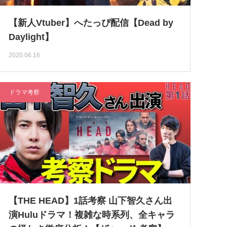
【新人Vtuber】へたっぴ配信【Dead by
Daylight】
2020.06.16
ドラマ考察
【THE HEAD】1話考察 山下智久さん出
演Huluドラマ！複雑な時系列、全キャラ