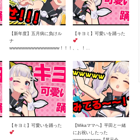
【新年度】五月病に負けル
【キヨミ】可愛いを踊った
ナ
wwwwwwwwwwwwwwww！！！、、！…
【キヨミ】可愛いを踊った
【Mikaママへ】平田と一緒
にお祝いしたった
wwwwwwwww【展示会…