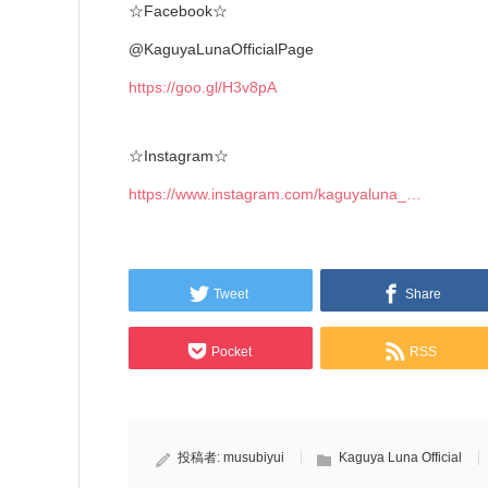
☆Facebook☆
@KaguyaLunaOfficialPage
https://goo.gl/H3v8pA
☆Instagram☆
https://www.instagram.com/kaguyaluna_…
Tweet
Share
Pocket
RSS
投稿者:
musubiyui
Kaguya Luna Official