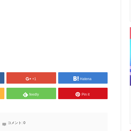
+1
Hatena
feedly
Pin it
コメント:
0