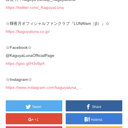
https://twitter.com/_KaguyaLuna
☆輝夜月オフィシャルファンクラブ『LUNAfam（β）』☆
https://kaguyaluna.co.jp/
☆Facebook☆
@KaguyaLunaOfficialPage
https://goo.gl/H3v8pA
☆Instagram☆
https://www.instagram.com/kaguyaluna_…
Tweet
Share
+1
Hatena