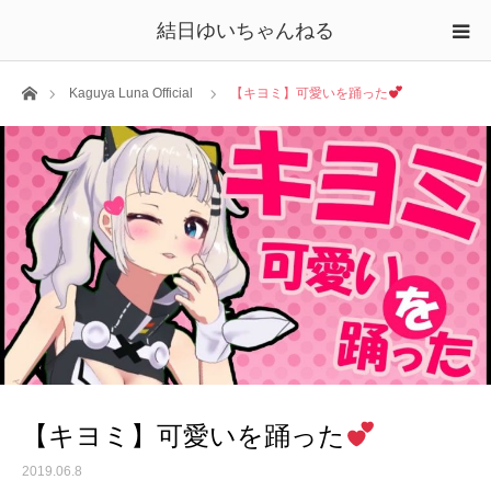
結日ゆいちゃんねる
ホーム
Kaguya Luna Official
【キヨミ】可愛いを踊った
【キヨミ】可愛いを踊った
2019.06.8