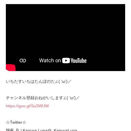
いちたすいちはたんぼのた∠( ‘ω’)／
チャンネル登録おねがいします∠( ‘ω’)／
https://goo.gl/Su3WUW
☆Twitter☆
輝夜 月 / Kaguya Luna@_KaguyaLuna