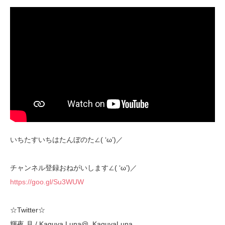
いちたすいちはたんぼのた∠( ‘ω’)／
チャンネル登録おねがいします∠( ‘ω’)／
https://goo.gl/Su3WUW
☆Twitter☆
輝夜 月 / Kaguya Luna@_KaguyaLuna