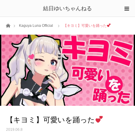
結日ゆいちゃんねる
ホーム
Kaguya Luna Official
【キヨミ】可愛いを踊った
【キヨミ】可愛いを踊った
2019.06.8