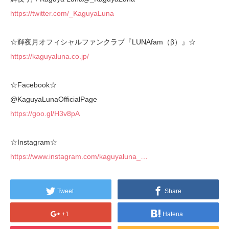
https://twitter.com/_KaguyaLuna
☆輝夜月オフィシャルファンクラブ『LUNAfam（β）』☆
https://kaguyaluna.co.jp/
☆Facebook☆
@KaguyaLunaOfficialPage
https://goo.gl/H3v8pA
☆Instagram☆
https://www.instagram.com/kaguyaluna_…
Tweet
Share
+1
Hatena