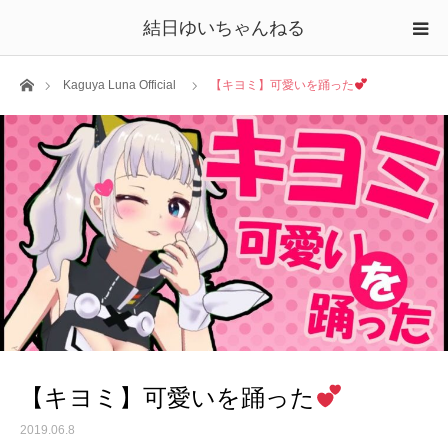
結日ゆいちゃんねる
ホーム
Kaguya Luna Official
【キヨミ】可愛いを踊った
【キヨミ】可愛いを踊った
2019.06.8