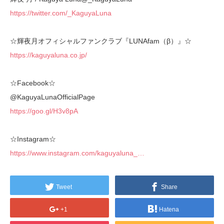
https://twitter.com/_KaguyaLuna
☆輝夜月オフィシャルファンクラブ『LUNAfam（β）』☆
https://kaguyaluna.co.jp/
☆Facebook☆
@KaguyaLunaOfficialPage
https://goo.gl/H3v8pA
☆Instagram☆
https://www.instagram.com/kaguyaluna_…
Tweet
Share
+1
Hatena