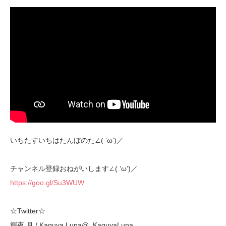
いちたすいちはたんぼのた∠( ‘ω’)／
チャンネル登録おねがいします∠( ‘ω’)／
https://goo.gl/Su3WUW
☆Twitter☆
輝夜 月 / Kaguya Luna@_KaguyaLuna