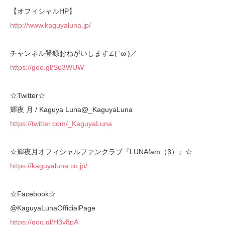
【オフィシャルHP】
http://www.kaguyaluna.jp/
チャンネル登録おねがいします∠( ‘ω’)／
https://goo.gl/Su3WUW
☆Twitter☆
輝夜 月 / Kaguya Luna@_KaguyaLuna
https://twitter.com/_KaguyaLuna
☆輝夜月オフィシャルファンクラブ『LUNAfam（β）』☆
https://kaguyaluna.co.jp/
☆Facebook☆
@KaguyaLunaOfficialPage
https://goo.gl/H3v8pA