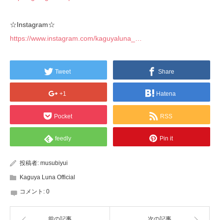
☆Instagram☆
https://www.instagram.com/kaguyaluna_…
Tweet
Share
+1
Hatena
Pocket
RSS
feedly
Pin it
投稿者:
musubiyui
Kaguya Luna Official
コメント:
0
前の記事
次の記事