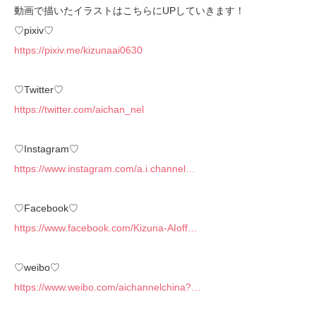
動画で描いたイラストはこちらにUPしていきます！
♡pixiv♡
https://pixiv.me/kizunaai0630
♡Twitter♡
https://twitter.com/aichan_nel
♡Instagram♡
https://www.instagram.com/a.i.channel…
♡Facebook♡
https://www.facebook.com/Kizuna-AIoff…
♡weibo♡
https://www.weibo.com/aichannelchina?…