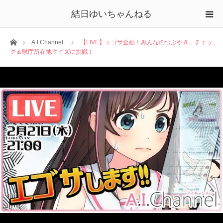
結日ゆいちゃんねる
ホーム
A.I.Channel
【LIVE】エゴサ企画！みんなのつぶやき、チェッ
ク＆県庁所在地クイズに挑戦！