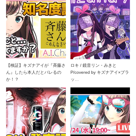
【検証】キズナアイが『斉藤さ
ロキ / 鏡音リン・みきと
ん』したら本人だとバレるの
P/covered by キズナアイ×ブラ
か！？
ッ…