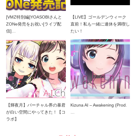
[VMZ特別編]YOASOBIさんと
【LIVE】ゴールデンウィーク
ZONe発売をお祝い[ライブ配
直前！私も一緒に連休を満喫し
信]…
たい！
【輝夜月】バーチャル界の暴君
Kizuna AI – Awakening (Prod.
が白い空間にやってきた！【コ
…
ラボ】