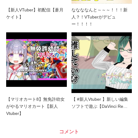
【新人VTuber】初配信【蒼月
ななななんと～～～！！！新
ケイト】
人？！VTuberがデビュ
ー！！！！
【マリオカート8】無免許幼女
【 #新人Vtuber 】新しい編集
がやるマリオカート【新人
ソフトで遊ぶ【DaVinci Re…
Vtuber】
コメント