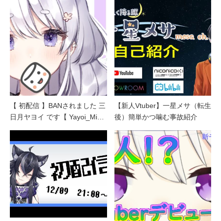
【 初配信 】BANされました 三
【新人Vtuber】一星メサ（転生
日月ヤヨイ です【 Yayoi_Mi…
後）簡単かつ噛む事故紹介