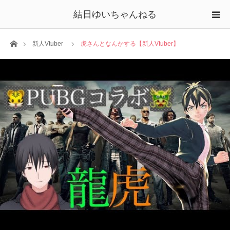
結日ゆいちゃんねる
ホーム
新人Vtuber
虎さんとなんかする【新人Vtuber】