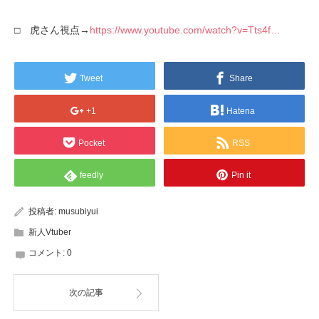
□ 虎さん視点→
https://www.youtube.com/watch?v=Tts4f…
Tweet
Share
+1
Hatena
Pocket
RSS
feedly
Pin it
投稿者:
musubiyui
新人Vtuber
コメント:
0
次の記事